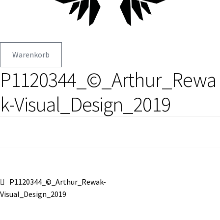
Warenkorb
P1120344_©_Arthur_Rewa
k-Visual_Design_2019
Beitragsnavigation
Vorheriger
P1120344_©_Arthur_Rewak-
Beitrag:
Visual_Design_2019