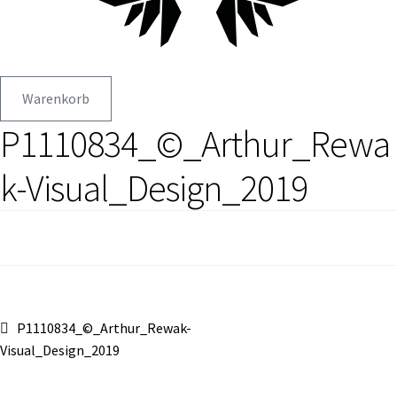
Warenkorb
P1110834_©_Arthur_Rewa
k-Visual_Design_2019
Beitragsnavigation
Vorheriger
P1110834_©_Arthur_Rewak-
Beitrag:
Visual_Design_2019