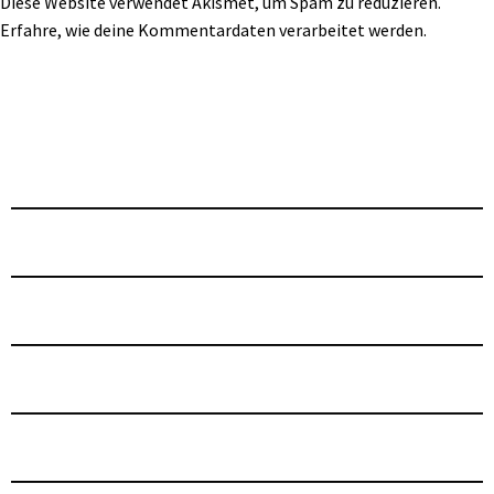
Diese Website verwendet Akismet, um Spam zu reduzieren.
Erfahre, wie deine Kommentardaten verarbeitet werden.
ARVD SHOP
COLLECTION
PRODUCTS
ARTISTS
MEIN KONTO