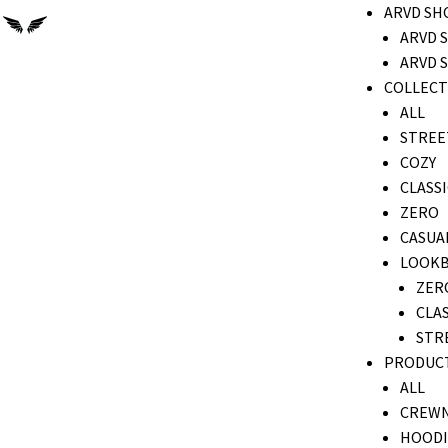
ARVD SH
ARVD 
ARVD 
COLLECT
ALL
STREE
COZY
CLASSI
ZERO
CASUA
LOOK
ZER
CLAS
STR
PRODUC
ALL
CREW
HOODI