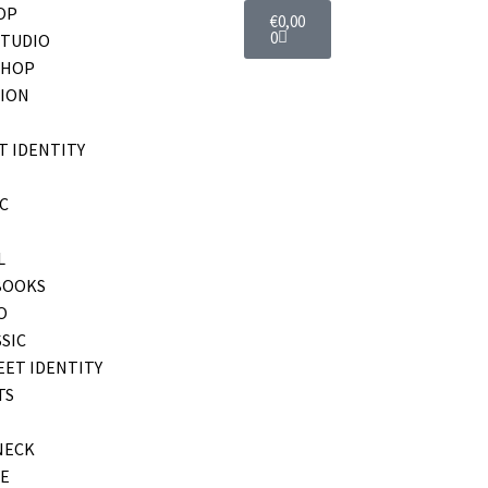
OP
€
0,00
0
STUDIO
SHOP
ION
T IDENTITY
C
L
BOOKS
O
SIC
EET IDENTITY
TS
NECK
E