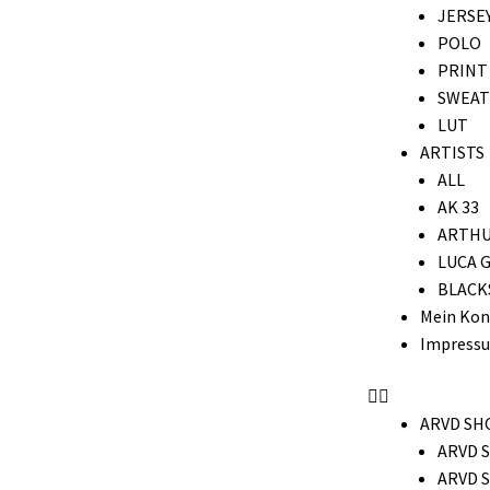
JERSE
POLO
PRINT
SWEAT
LUT
ARTISTS
ALL
AK 33
ARTHU
LUCA 
BLACK
Mein Kon
Impress
ARVD SH
ARVD 
ARVD 