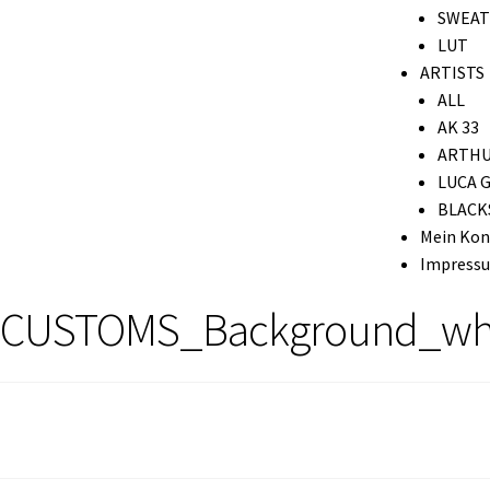
SWEAT
LUT
ARTISTS
ALL
AK 33
ARTHU
LUCA 
BLACK
Mein Kon
Impress
CUSTOMS_Background_wh