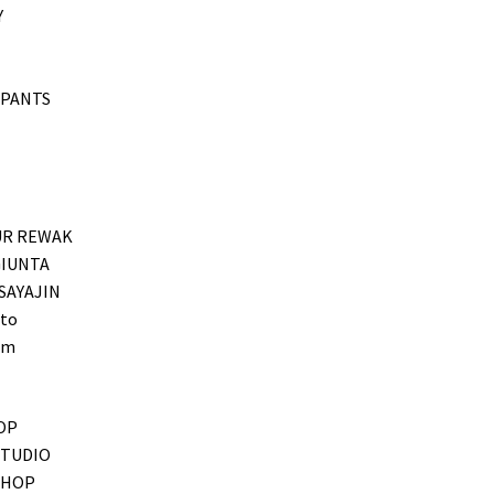
Y
PANTS
R REWAK
GIUNTA
SAYAJIN
to
um
OP
STUDIO
SHOP