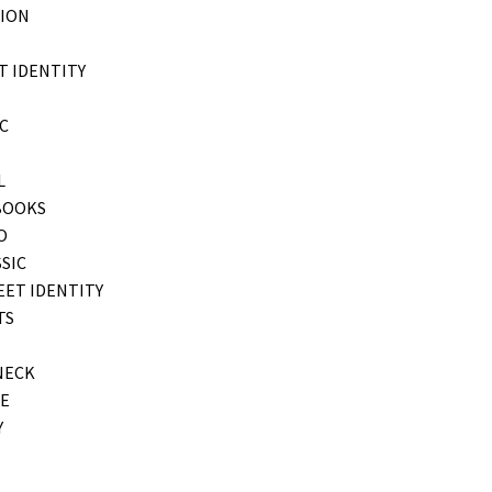
ION
T IDENTITY
C
L
BOOKS
O
SIC
EET IDENTITY
TS
NECK
E
Y