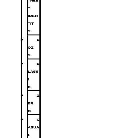
TREE
T
IDEN
TIT
Y
C
OZ
Y
C
LASS
I
C
Z
ER
O
C
ASUA
L