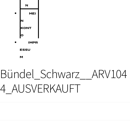
N
MEI
N
KONT
O
IMPR
ESSU
M
Bündel_Schwarz__ARV104
4_AUSVERKAUFT