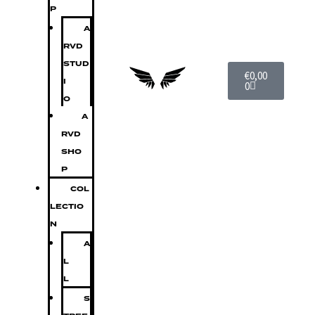
P
A
RVD
STUD
€
0,00
I
0
O
A
RVD
SHO
P
COL
LECTIO
N
A
L
L
S