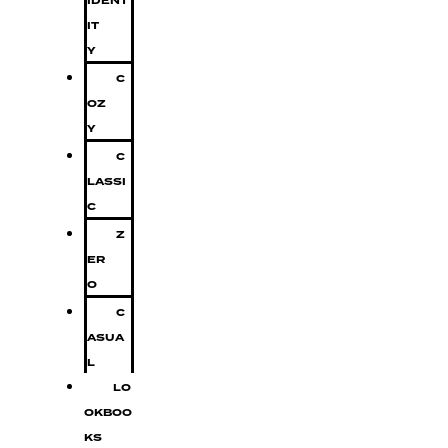
IDENT
IT
Y
C
OZ
Y
C
LASSI
C
Z
ER
O
C
ASUA
L
LO
OKBOO
KS