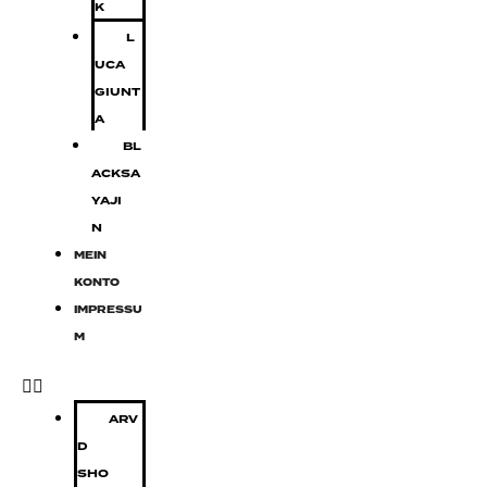
K
L
UCA
GIUNT
A
BL
ACKSA
YAJI
N
MEIN
KONTO
IMPRESSU
M
ARV
D
SHO