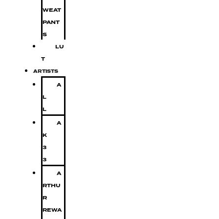
WEAT
PANT
S
LU
T
ARTISTS
A
L
L
A
K
3
3
A
RTHU
R
REWA