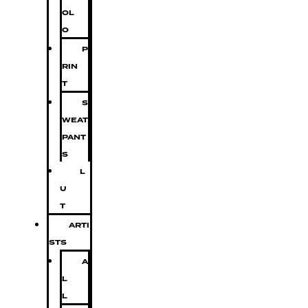
OL
O
P
RIN
T
S
WEAT
PANT
S
L
U
T
ARTI
STS
A
L
L