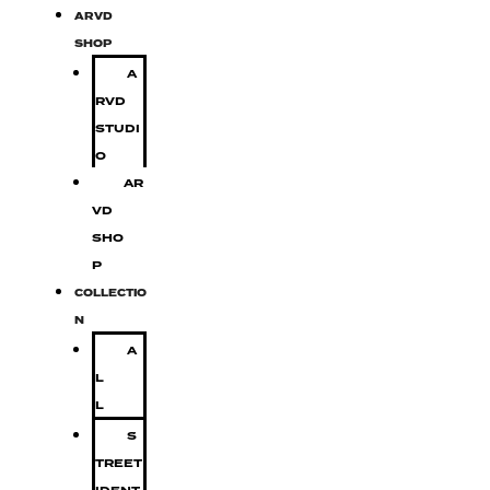
ARVD
SHOP
A
RVD
STUDI
O
AR
VD
SHO
P
COLLECTIO
N
A
L
L
S
TREET