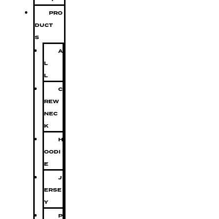
PRO
DUCT
S
A
L
L
C
REW
NEC
K
H
OODI
E
J
ERSE
Y
P