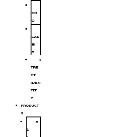
Z
ER
O
C
LAS
SI
C
S
TRE
ET
IDEN
TIT
Y
PRODUCT
S
A
L