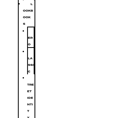
L
OOKB
OOK
S
Z
ER
O
C
LA
SSI
C
S
TRE
ET
IDE
NTI
T
Y