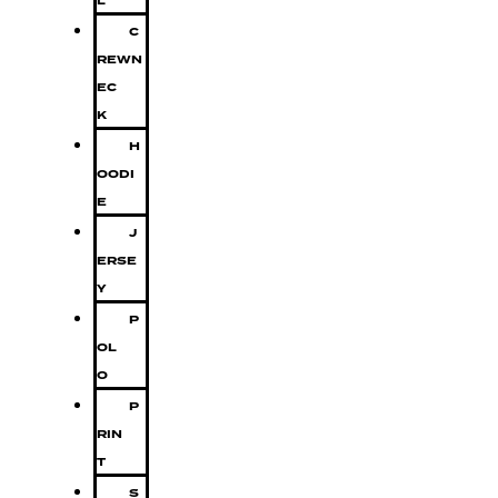
L
C
REWN
EC
K
H
OODI
E
J
ERSE
Y
P
OL
O
P
RIN
T
S