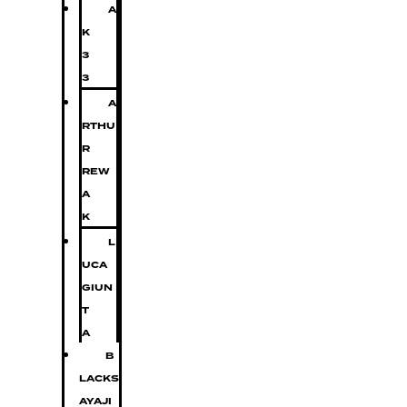
A
K
3
3
A
RTHU
R
REW
A
K
L
UCA
GIUN
T
A
B
LACKS
AYAJI