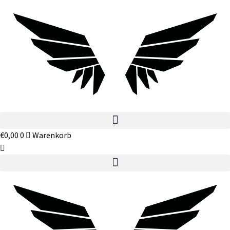
€
0,00
0
Warenkorb