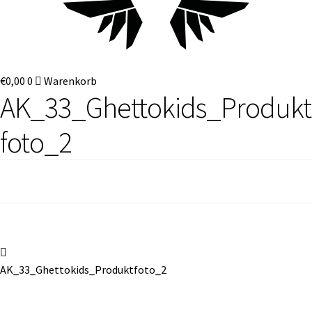
€
0,00
0
Warenkorb
AK_33_Ghettokids_Produkt
foto_2
Beitragsnavigation
Vorheriger
Beitrag:
AK_33_Ghettokids_Produktfoto_2