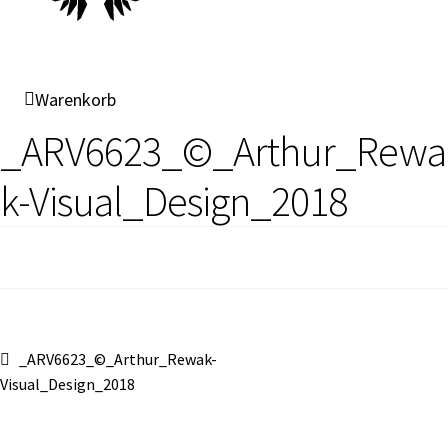
Warenkorb
_ARV6623_©_Arthur_Rewa
k-Visual_Design_2018
Beitragsnavigation
Vorheriger
_ARV6623_©_Arthur_Rewak-
Beitrag:
Visual_Design_2018