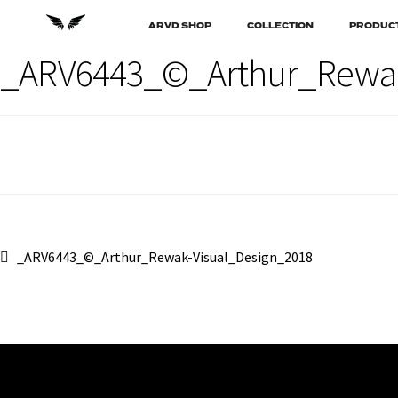
ARVD SHOP
COLLECTION
PRODUC
_ARV6443_©_Arthur_Rewak
_ARV6443_©_Arthur_Rewak-Visual_Design_2018
Schreibe einen Kommentar